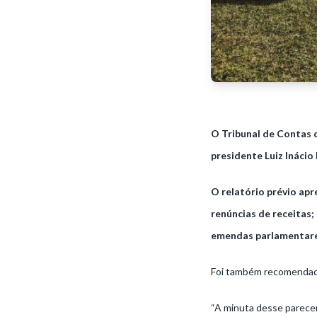
O Tribunal de Contas 
presidente Luiz Inácio 
O relatório prévio ap
renúncias de receitas
emendas parlamentare
Foi também recomendado
“A minuta desse parecer