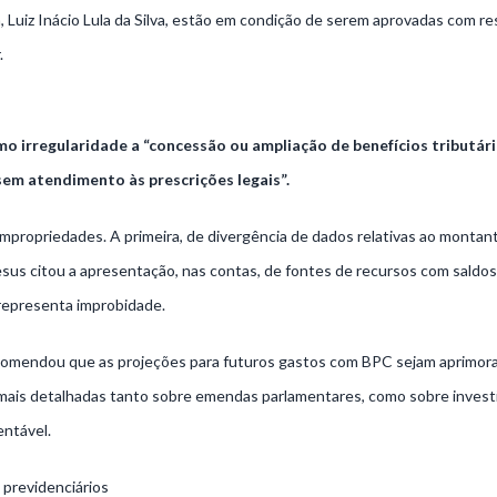
, Luiz Inácio Lula da Silva, estão em condição de serem aprovadas com r
.
o irregularidade a “concessão ou ampliação de benefícios tributár
sem atendimento às prescrições legais”.
propriedades. A primeira, de divergência de dados relativas ao montan
esus citou a apresentação, nas contas, de fontes de recursos com saldos
representa improbidade.
ecomendou que as projeções para futuros gastos com BPC sejam aprimor
mais detalhadas tanto sobre emendas parlamentares, como sobre inves
entável.
 previdenciários