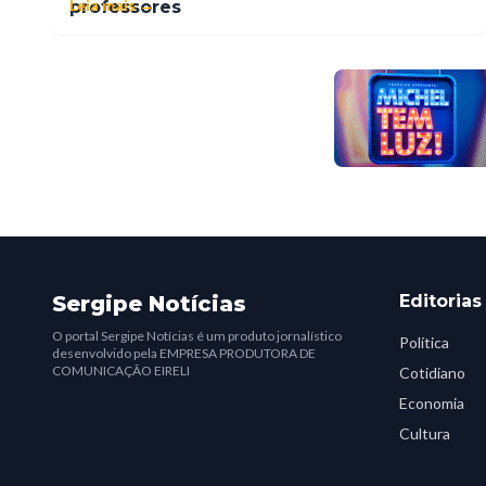
Leia mais →
professores
Sergipe Notícias
Editorias
O portal Sergipe Notícias é um produto jornalístico
Política
desenvolvido pela EMPRESA PRODUTORA DE
COMUNICAÇÃO EIRELI
Cotidiano
Economia
Cultura