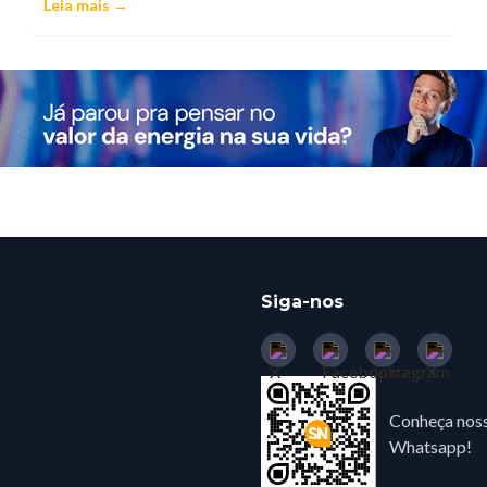
Leia mais →
Siga-nos
Conheça noss
Whatsapp!