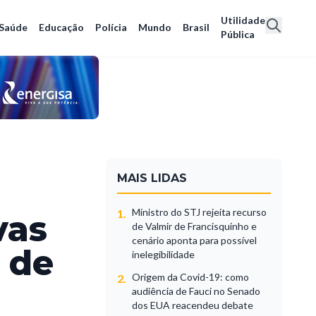
Utilidade
Saúde
Educação
Polícia
Mundo
Brasil
Pública
MAIS LIDAS
Ministro do STJ rejeita recurso
1.
vas
de Valmir de Francisquinho e
cenário aponta para possível
 de
inelegibilidade
Origem da Covid-19: como
2.
audiência de Fauci no Senado
dos EUA reacendeu debate