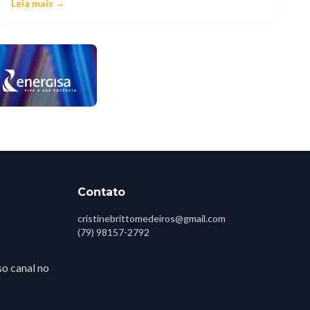
Leia mais →
Contato
cristinebrittomedeiros@gmail.com
(79) 98157-2792
o canal no