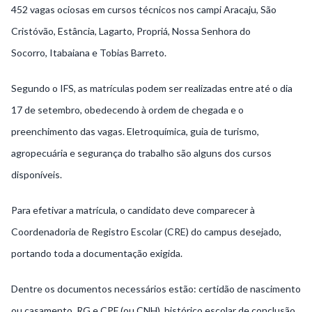
452 vagas ociosas em cursos técnicos nos campi
Aracaju
,
São
Cristóvão
,
Estância
,
Lagarto
,
Propriá
,
Nossa Senhora do
Socorro
,
Itabaiana
e
Tobias Barreto
.
Segundo o IFS, as matrículas podem ser realizadas entre até o dia
17 de setembro, obedecendo à ordem de chegada e o
preenchimento das vagas. Eletroquímica, guia de turismo,
agropecuária e segurança do trabalho são alguns dos cursos
disponíveis.
Para efetivar a matrícula, o candidato deve comparecer à
Coordenadoria de Registro Escolar (CRE) do campus desejado,
portando toda a documentação exigida.
Dentre os documentos necessários estão: certidão de nascimento
ou casamento, RG e CPF (ou CNH), histórico escolar de conclusão