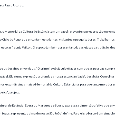
ta Paulo Ricardo.
, o Memorial da Cultura de Estância tem um papel relevante na preservação e promo
 Ciclo do Fogo, que encantam estudantes, visitantes e pesquisadores. Trabalhamo
 escolas", conta Wilton. O espaço também apresenta todas as etapas da tradição, des
ce os desafios envolvidos. "O primeiro obstáculo é fazer com que as pessoas comp
nsável. Ela é uma expressão profunda da nossa estancianidade", desabafa. Com olhar 
os expandir ainda mais o Memorial da Cultura Estanciana, para que tanto moradore
rica", projeta.
tural de Estância, Everaldo Marques de Sousa, expressa a dimensão afetiva que envo
fogos; representa a alma do nosso São João", define. Para ele, o barco é um símbol