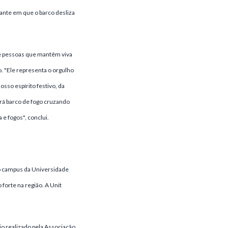
nte em que o barco desliza
de pessoas que mantêm viva
. "Ele representa o orgulho
osso espírito festivo, da
rá barco de fogo cruzando
e fogos", conclui.
o campus da Universidade
forte na região. A Unit
jo realizado pela Associação