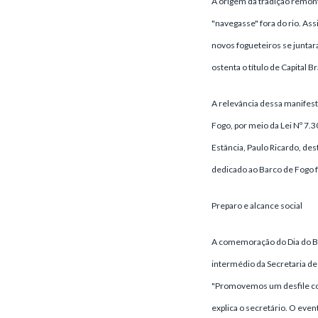
A origem da tradição remont
"navegasse" fora do rio. Ass
novos fogueteiros se juntar
ostenta o título de Capital B
A relevância dessa manifest
Fogo, por meio da Lei Nº 7.
Estância, Paulo Ricardo, de
dedicado ao Barco de Fogo fo
Preparo e alcance social
A comemoração do Dia do Bar
intermédio da Secretaria de
"Promovemos um desfile com 
explica o secretário. O even