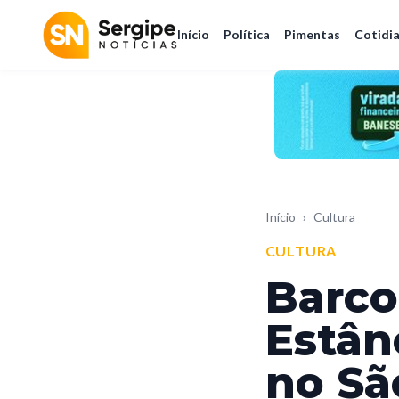
Início
Política
Pimentas
Cotidi
Início
›
Cultura
CULTURA
Barco
Estân
no Sã