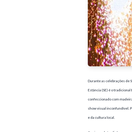
Durante as celebrações de 
Estância (SE) é o tradiciona
confeccionado com madeira, 
show visual inconfundível. 
e da cultura local.