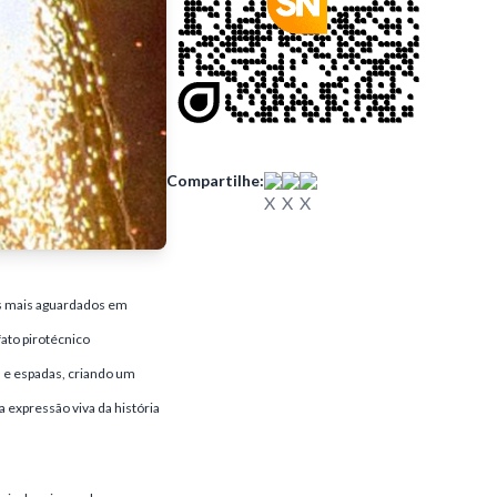
Compartilhe:
os mais aguardados em
fato pirotécnico
s e espadas, criando um
 expressão viva da história