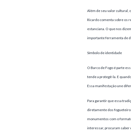
Além de seu valor cultural,
Ricardo comenta sobre os re
estanciana. O que nos dizem
importante ferramenta de 
Símbolo de identidade
O Barco de Fogo é parte ess
tende a protegê-la. E quand
Essa manifestação une difer
Para garantir que essa trad
diretamente dos fogueteiros
monumentos com o formato d
interessar, procuram saber 