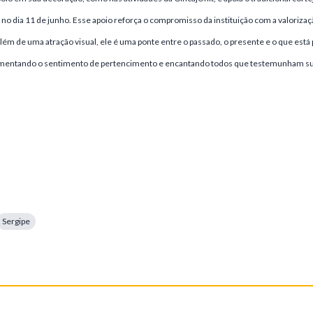
o dia 11 de junho. Esse apoio reforça o compromisso da instituição com a valorizaçã
lém de uma atração visual, ele é uma ponte entre o passado, o presente e o que está 
imentando o sentimento de pertencimento e encantando todos que testemunham sua
Sergipe