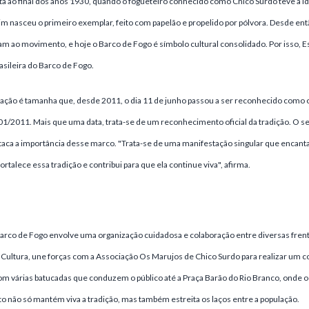
a ao final dos anos 1930, quando o fogueteiro conhecido como Chico Surdo teve a id
im nasceu o primeiro exemplar, feito com papelão e propelido por pólvora. Desde entã
am ao movimento, e hoje o Barco de Fogo é símbolo cultural consolidado. Por isso,
rasileira do Barco de Fogo.
ação é tamanha que, desde 2011, o dia 11 de junho passou a ser reconhecido como o
301/2011. Mais que uma data, trata-se de um reconhecimento oficial da tradição. O se
staca a importância desse marco. "Trata-se de uma manifestação singular que encanta
rtalece essa tradição e contribui para que ela continue viva", afirma.
co de Fogo envolve uma organização cuidadosa e colaboração entre diversas frente
 Cultura, une forças com a Associação Os Marujos de Chico Surdo para realizar um c
várias batucadas que conduzem o público até a Praça Barão do Rio Branco, onde oco
to não só mantém viva a tradição, mas também estreita os laços entre a população.