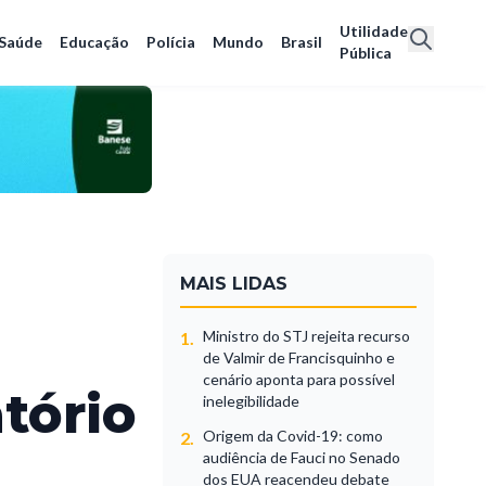
Utilidade
Saúde
Educação
Polícia
Mundo
Brasil
Pública
MAIS LIDAS
Ministro do STJ rejeita recurso
1.
de Valmir de Francisquinho e
cenário aponta para possível
tório
inelegibilidade
Origem da Covid-19: como
2.
o
audiência de Fauci no Senado
dos EUA reacendeu debate