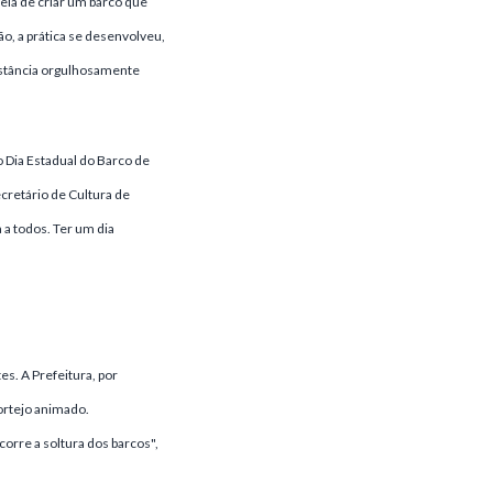
eia de criar um barco que
o, a prática se desenvolveu,
 Estância orgulhosamente
 Dia Estadual do Barco de
cretário de Cultura de
 a todos. Ter um dia
s. A Prefeitura, por
ortejo animado.
rre a soltura dos barcos",