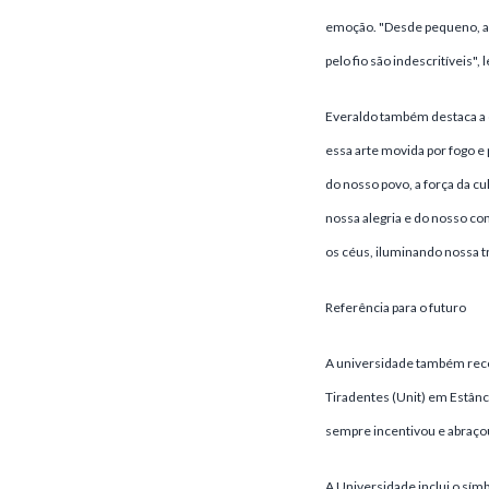
emoção. "Desde pequeno, ac
pelo fio são indescritíveis", 
Everaldo também destaca a c
essa arte movida por fogo e
do nosso povo, a força da cu
nossa alegria e do nosso co
os céus, iluminando nossa tr
Referência para o futuro
A universidade também reco
Tiradentes (Unit) em Estânci
sempre incentivou e abraçou 
A Universidade inclui o símb