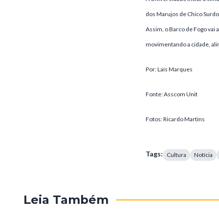
dos Marujos de Chico Surdo n
Assim, o Barco de Fogo vai a
movimentando a cidade, al
Por: Laís Marques
Fonte: Asscom Unit
Fotos: Ricardo Martins
Tags:
Cultura
Notícia
Leia Também