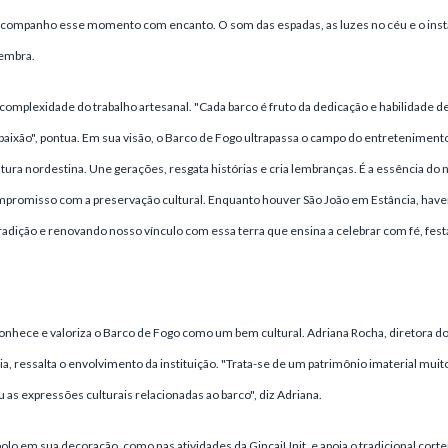
ompanho esse momento com encanto. O som das espadas, as luzes no céu e o insta
lembra.
omplexidade do trabalho artesanal. "Cada barco é fruto da dedicação e habilidade 
 paixão", pontua. Em sua visão, o Barco de Fogo ultrapassa o campo do entretenimento
ltura nordestina. Une gerações, resgata histórias e cria lembranças. É a essência do n
mpromisso com a preservação cultural. Enquanto houver São João em Estância, have
adição e renovando nosso vínculo com essa terra que ensina a celebrar com fé, festa 
nhece e valoriza o Barco de Fogo como um bem cultural. Adriana Rocha, diretora d
a, ressalta o envolvimento da instituição. "Trata-se de um patrimônio imaterial muito 
as expressões culturais relacionadas ao barco", diz Adriana.
olo em sua decoração, como nas atividades da GincajUnit, e apoia o tradicional corte