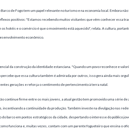
 o Barco de Fogo tem um papel relevante no turismo e na economia local. Embora não
flexos positivos: "Estamos recebendo muitos visitantes que vêm conhecer essa trad
 os hotéis e o comércio é que o movimento está aquecido", relata. A cultura, portan
desenvolvimento econômico.
encial da construção da identidade estanciana. "Quando um povo reconhece e valoriza
o percebe que essa cultura também é admirada por outros, isso gera ainda mais orgul
entes gerações e reforça o sentimento de pertencimento à terra natal.
ição continue firme entre os mais jovens, a atual gestão tem promovido uma série de
, incentivando a continuidade da produção. Também investe na divulgação nas redes 
o barco em pontos estratégicos da cidade, despertando o interesse do público jo
como funciona e, muitas vezes, contam com um parente fogueteiro que ensina o ofíc