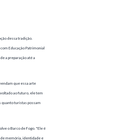
ção dessa tradição.
s com Educação Patrimonial
de a preparação até a
reendam que essa arte
voltado ao futuro, ele tem
s quanto turistas possam
lve o Barco de Fogo. "Ele é
o de memória, identidade e