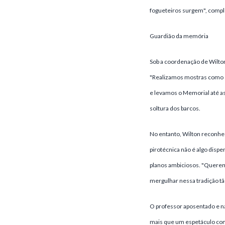
fogueteiros surgem", comple
Guardião da memória
Sob a coordenação de Wilton
"Realizamos mostras como o
e levamos o Memorial até as
soltura dos barcos.
No entanto, Wilton reconhe
pirotécnica não é algo dispe
planos ambiciosos. "Querem
mergulhar nessa tradição tão 
O professor aposentado e na
mais que um espetáculo com 