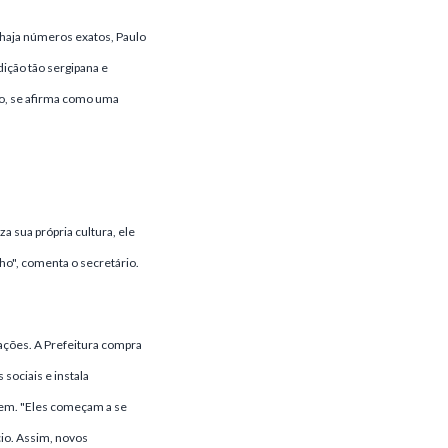
 haja números exatos, Paulo
ição tão sergipana e
to, se afirma como uma
 sua própria cultura, ele
ho", comenta o secretário.
 ações. A Prefeitura compra
sociais e instala
vem. "Eles começam a se
io. Assim, novos